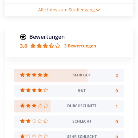
Studienform
Alle Infos zum Studiengang
Berufsbegleitendes Studium
Abschluss
Bachelor of Arts
Bewertungen
3,6
3 Bewertungen
Creditpoints
210
Regelstudienzeit
7 Semester
2
SEHR GUT
Sprache
0
GUT
Deutsch
1
DURCHSCHNITT
Studienbeginn
Sommer- u. Wintersemester
0
SCHLECHT
Standort
Kempten (Allgäu) >> Kempten (Allgäu)
0
SEHR SCHLECHT