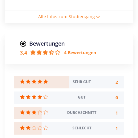
Studienform
Alle Infos zum Studiengang
Berufsbegleitendes Studium
Abschluss
Master of Arts
Bewertungen
3,4
4 Bewertungen
Zulassungsbeschränkung
Eignungsprüfung
Creditpoints
120
2
SEHR GUT
Regelstudienzeit
0
GUT
6 Semester
1
DURCHSCHNITT
Sprache
Deutsch
1
SCHLECHT
Studienbeginn