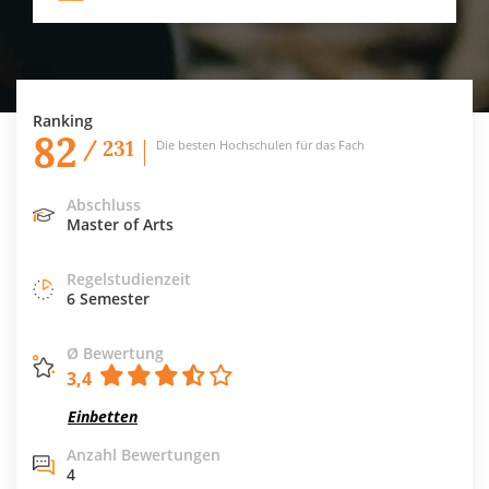
Ranking
82
/ 231
Die besten Hochschulen für das Fach
Abschluss
Master of Arts
Regelstudienzeit
6 Semester
Ø Bewertung
3,4
Einbetten
Anzahl Bewertungen
4