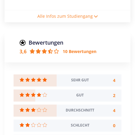
Studienform
Alle Infos zum Studiengang
Vollzeitstudium
Abschluss
Master of Arts
Bewertungen
3,6
10 Bewertungen
Creditpoints
90
Regelstudienzeit
3 Semester
4
SEHR GUT
Sprache
2
GUT
Deutsch
Englisch
4
DURCHSCHNITT
Studienbeginn
Sommersemester
0
SCHLECHT