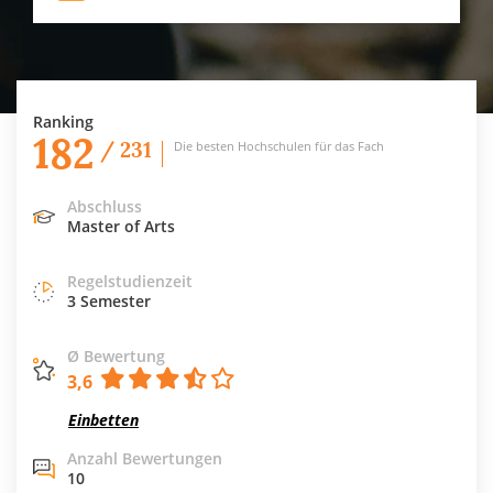
Ranking
182
/ 231
Die besten Hochschulen für das Fach
Abschluss
Master of Arts
Regelstudienzeit
3 Semester
Ø Bewertung
3,6
Einbetten
Anzahl Bewertungen
10