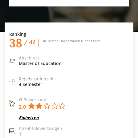
Ranking
38
/ 42
Die besten Hochschulen für das Fach
Abschluss
Master of Education
Regelstudienzeit
4 Semester
Ø Bewertung
2,0
Einbetten
Anzahl Bewertungen
1