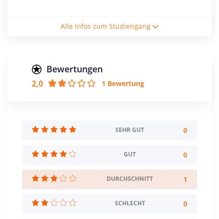
Studienform
Alle Infos zum Studiengang
Vollzeitstudium
Abschluss
Master of Education
Bewertungen
2,0
1 Bewertung
Creditpoints
120
Regelstudienzeit
4 Semester
0
SEHR GUT
Sprache
0
GUT
Deutsch
Englisch
1
DURCHSCHNITT
Studienbeginn
Sommer- u. Wintersemester
0
SCHLECHT