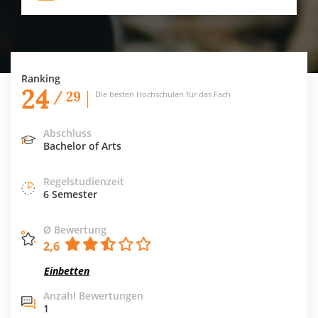
Ranking
24
/ 29
Die besten Hochschulen für das Fach
Abschluss
Bachelor of Arts
Regelstudienzeit
6 Semester
Ø Bewertung
2,6
Einbetten
Anzahl Bewertungen
1