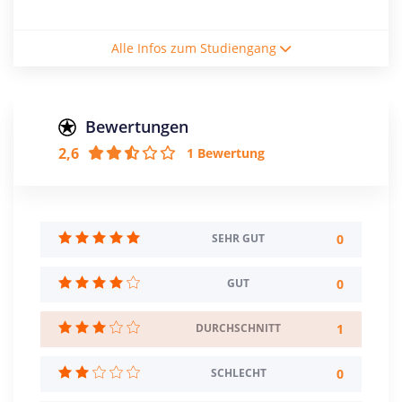
Studienform
Alle Infos zum Studiengang
Vollzeitstudium
Abschluss
Bachelor of Arts
Bewertungen
2,6
1 Bewertung
Creditpoints
180
Regelstudienzeit
6 Semester
0
SEHR GUT
Sprache
0
GUT
Deutsch
Russisch
1
DURCHSCHNITT
Studienbeginn
Wintersemester
0
SCHLECHT