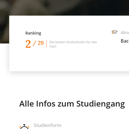
Abs
Ranking
2
Bac
/ 29
Die besten Hochschulen für das
Fach
Alle Infos zum Studiengang
Studienform