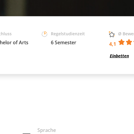
chluss
Regelstudienzeit
Ø Bewe
helor of Arts
6 Semester
4,1
Einbetten
Sprache