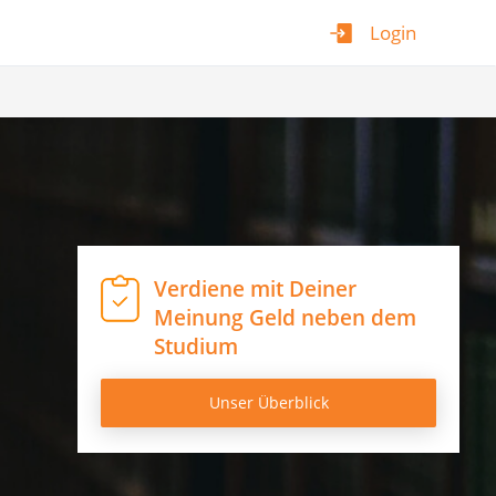
Login
Verdiene mit Deiner
Meinung Geld neben dem
Studium
Unser Überblick