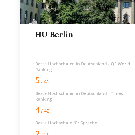
HU Berlin
Beste Hochschulen in Deutschland - QS World
Ranking
5
/ 45
Beste Hochschulen in Deutschland - Times
Ranking
4
/ 42
Beste Hochschule für
Sprache
2
/ 29