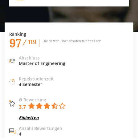
Ranking
97
/ 119
Die besten Hochschulen für das Fach
Abschluss
Master of Engineering
Regelstudienzeit
4 Semester
Ø Bewertung
3,7
Einbetten
Anzahl Bewertungen
4