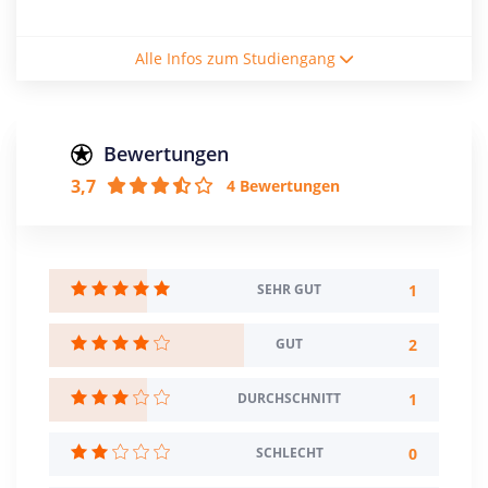
Studienform
Alle Infos zum Studiengang
Vollzeitstudium
Abschluss
Master of Engineering
Bewertungen
3,7
4 Bewertungen
Creditpoints
120
Regelstudienzeit
4 Semester
1
SEHR GUT
Sprache
2
GUT
Deutsch
Englisch
1
DURCHSCHNITT
Studienbeginn
Wintersemester
0
SCHLECHT