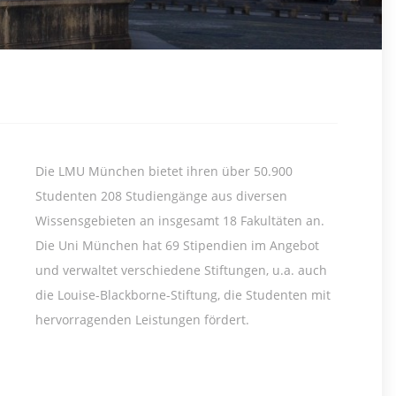
Die LMU München bietet ihren über 50.900
Studenten 208 Studiengänge aus diversen
Wissensgebieten an insgesamt 18 Fakultäten an.
Die Uni München hat 69 Stipendien im Angebot
und verwaltet verschiedene Stiftungen, u.a. auch
die Louise-Blackborne-Stiftung, die Studenten mit
hervorragenden Leistungen fördert.