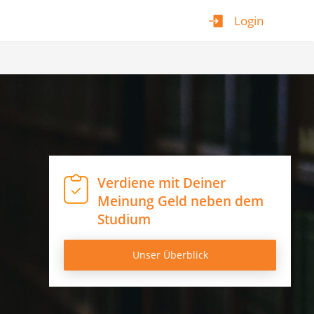
Login
Verdiene mit Deiner
Meinung Geld neben dem
Studium
Unser Überblick