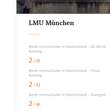
LMU München
Beste Hochschulen in Deutschland - QS World
Ranking
2
/ 45
Beste Hochschulen in Deutschland - Times
Ranking
2
/ 42
Beste Hochschulen in Deutschland - Shanghai
2
/ 46