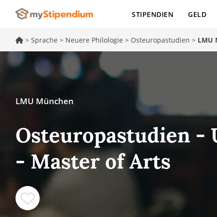
STIPENDIEN
GELD
>
Sprache
>
Neuere Philologie
>
Osteuropastudien
>
LMU 
LMU München
Osteuropastudien -
- Master of Arts