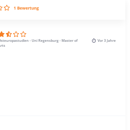
1 Bewertung
Osteuropastudien - Uni Regensburg - Master of
Vor
3 Jahre
rts