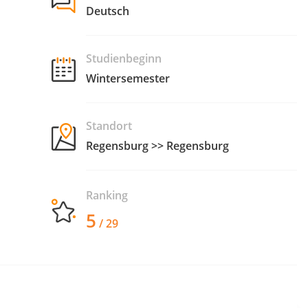
Deutsch
Studienbeginn
Wintersemester
Standort
Regensburg >> Regensburg
Ranking
5
/ 29