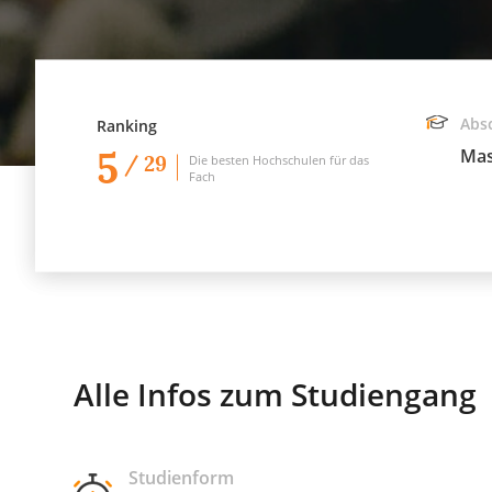
Abs
Ranking
5
Mas
/ 29
Die besten Hochschulen für das
Fach
Alle Infos zum Studiengang
Studienform