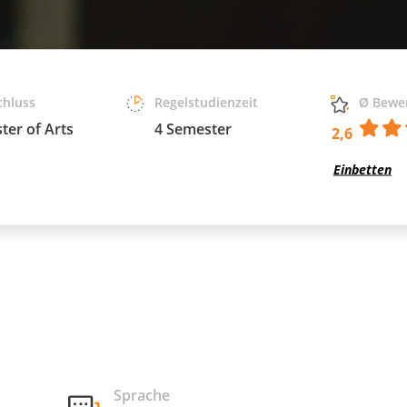
chluss
Regelstudienzeit
Ø Bewe
ter of Arts
4 Semester
2,6
Einbetten
Sprache