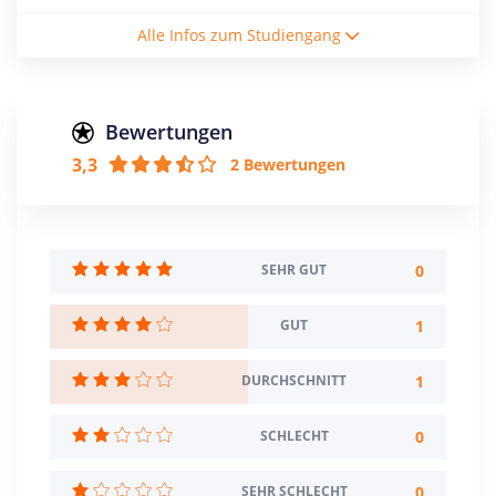
Studienform
Alle Infos zum Studiengang
Vollzeitstudium
Abschluss
Bachelor of Music
Bewertungen
3,3
2 Bewertungen
Creditpoints
240
Regelstudienzeit
8 Semester
0
SEHR GUT
Sprache
1
GUT
Deutsch
1
DURCHSCHNITT
Studienbeginn
Wintersemester
0
SCHLECHT
Standort
Stuttgart >> Stuttgart
0
SEHR SCHLECHT