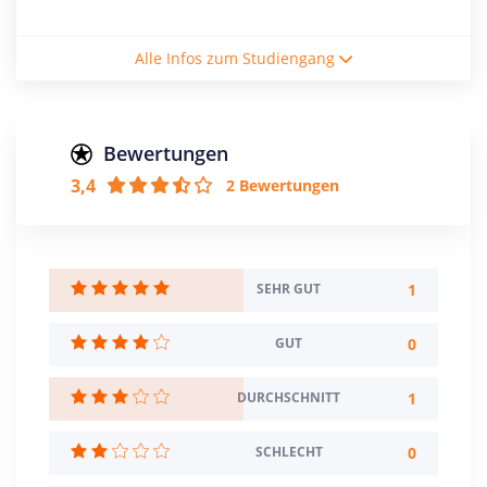
Studiengebühren / Semester
Alle Infos zum Studiengang
1633€
Studienform
Vollzeitstudium
Bewertungen
3,4
2 Bewertungen
Abschluss
Master of Arts
Creditpoints
90
1
SEHR GUT
Regelstudienzeit
0
GUT
3 Semester
1
DURCHSCHNITT
Sprache
Englisch
0
SCHLECHT
Studienbeginn