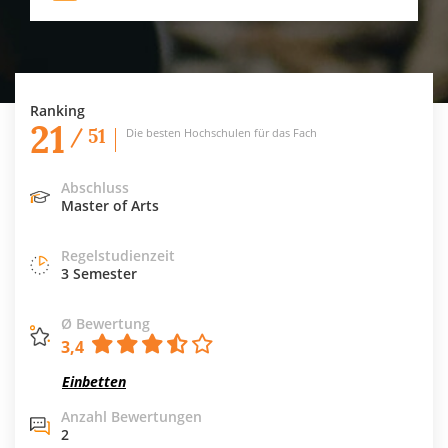
Ranking
21
/ 51
Die besten Hochschulen für das Fach
Abschluss
Master of Arts
Regelstudienzeit
3 Semester
Ø Bewertung
3,4
Einbetten
Anzahl Bewertungen
2