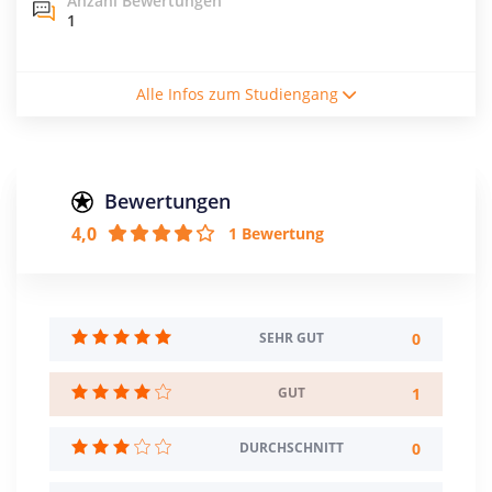
Anzahl Bewertungen
1
Studienform
Alle Infos zum Studiengang
Duales Studium
Abschluss
Bachelor of Engineering
Bewertungen
Zulassungsbeschränkung
4,0
1 Bewertung
NC: 2,5
Creditpoints
210
0
SEHR GUT
Regelstudienzeit
7 Semester
1
GUT
Sprache
0
DURCHSCHNITT
Deutsch