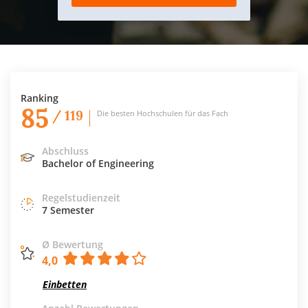
Ranking
85
/ 119
Die besten Hochschulen für das Fach
Abschluss
Bachelor of Engineering
Regelstudienzeit
7 Semester
Ø Bewertung
4,0
Einbetten