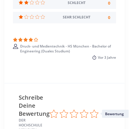
0
SCHLECHT
Studienbeginn
Wintersemester
0
SEHR SCHLECHT
Standort
München >> München
Druck- und Medientechnik - HS München - Bachelor of
Engineering (Duales Studium)
Vor
3 Jahre
Schreibe
Deine
Bewertung
Bewertung
DER
HOCHSCHULE