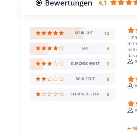
Bewertungen
4,1
12
SEHR GUT
Hmm,
mir 
4
GUT
halt
das 
K
3
DURCHSCHNITT
0
SCHLECHT
K
0
SEHR SCHLECHT
K
M