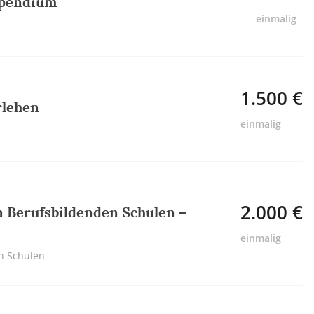
ipendium
einmalig
1.500 €
rlehen
einmalig
2.000 €
n Berufsbildenden Schulen –
einmalig
en Schulen