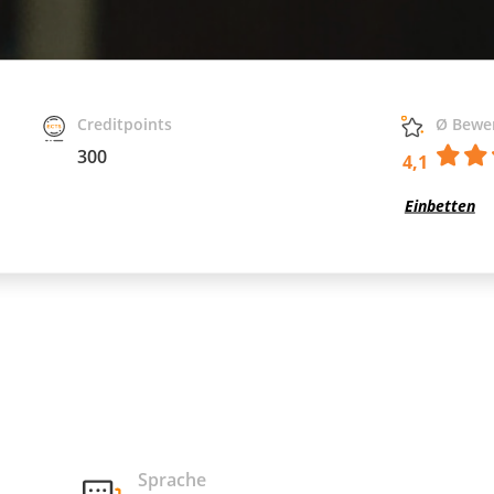
Creditpoints
Ø Bewe
300
4,1
Einbetten
Sprache