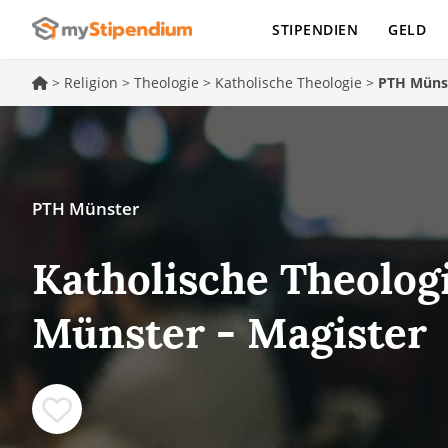
STIPENDIEN
GELD
>
Religion
>
Theologie
>
Katholische Theologie
>
PTH Müns
PTH Münster
Katholische Theolog
Münster - Magister