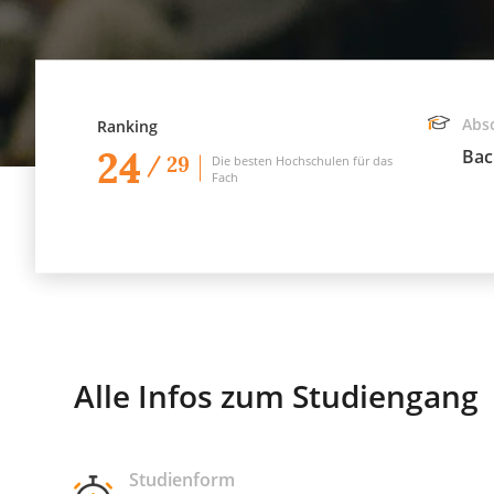
Abs
Ranking
24
Bac
/ 29
Die besten Hochschulen für das
Fach
Alle Infos zum Studiengang
Studienform