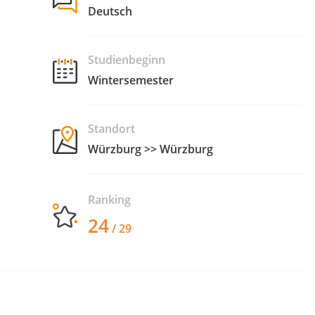
Deutsch
Studienbeginn
Wintersemester
Standort
Würzburg >> Würzburg
Ranking
24
/ 29