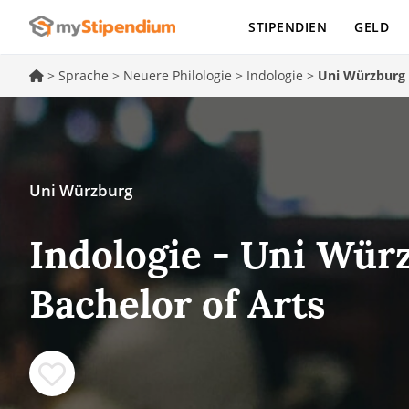
STIPENDIEN
GELD
>
Sprache
>
Neuere Philologie
>
Indologie
>
Uni Würzburg
Uni Würzburg
Indologie - Uni Wür
Bachelor of Arts