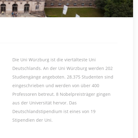
Die Uni Würzburg ist die viertälteste Uni
Deutschlands. An der Uni Würzburg werden 202
Studiengänge angeboten. 28.375 Studenten sind
eingeschrieben und werden von über 400
Professoren betreut. 8 Nobelpreisträger gingen
aus der Universität hervor. Das
Deutschlandstipendium ist eines von 19
Stipendien der Uni.