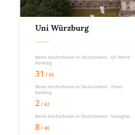
Uni Würzburg
Beste Hochschulen in Deutschland - QS World
Ranking
31
/ 45
Beste Hochschulen in Deutschland - Times
Ranking
2
/ 42
Beste Hochschulen in Deutschland - Shanghai
8
/ 46