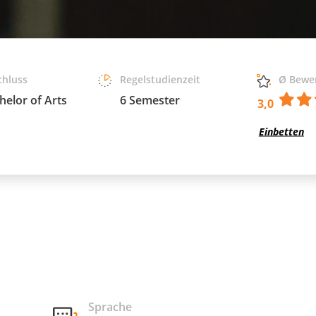
chluss
Regelstudienzeit
Ø Bewe
helor of Arts
6 Semester
3,0
Einbetten
Sprache