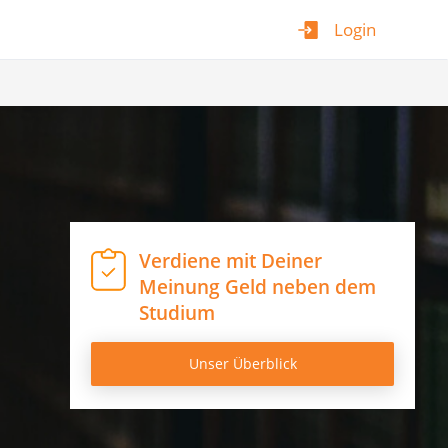
Login
Verdiene mit Deiner
Meinung Geld neben dem
Studium
Unser Überblick