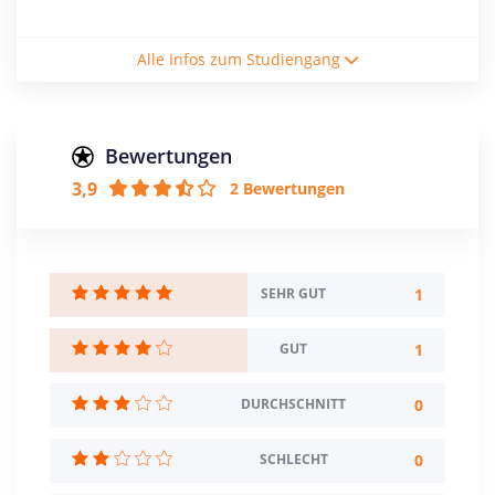
Studiengebühren / Semester
Alle Infos zum Studiengang
116€
Studienform
Vollzeitstudium
Bewertungen
3,9
2 Bewertungen
Abschluss
Bachelor of Arts
Creditpoints
180
1
SEHR GUT
Regelstudienzeit
1
GUT
6 Semester
0
DURCHSCHNITT
Sprache
Deutsch
0
SCHLECHT
Studienbeginn