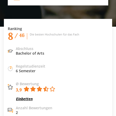
Ranking
8
/ 46
Die besten Hochschulen für das Fach
Abschluss
Bachelor of Arts
Regelstudienzeit
6 Semester
Ø Bewertung
3,9
Einbetten
Anzahl Bewertungen
2