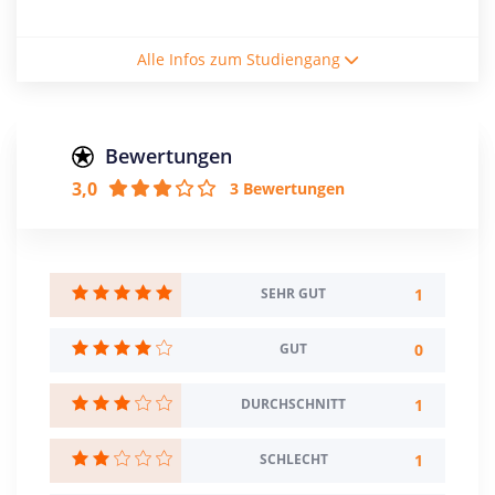
Studienform
Alle Infos zum Studiengang
Vollzeitstudium
Abschluss
Master of Arts
Bewertungen
3,0
3 Bewertungen
Creditpoints
90
Regelstudienzeit
3 Semester
1
SEHR GUT
Sprache
0
GUT
Deutsch
1
DURCHSCHNITT
Studienbeginn
Wintersemester
1
SCHLECHT
Standort