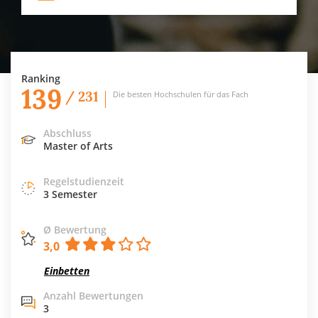
Ranking
139
/ 231
Die besten Hochschulen für das Fach
Abschluss
Master of Arts
Regelstudienzeit
3 Semester
Ø Bewertung
3,0
Einbetten
Anzahl Bewertungen
3