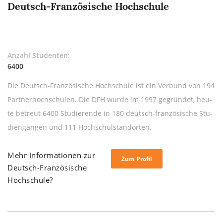
Deutsch-Französische Hochschule
Anzahl Studenten:
6400
Die Deutsch-Fran­zö­si­sche Hoch­schu­le ist ein Ver­bund von 194
Part­ner­hoch­schu­len. Die DFH wur­de im 1997 ge­grün­det, heu­
te be­treut 6400 Stu­die­ren­de in 180 deutsch-fran­zö­si­sche Stu­
di­en­gän­gen und 111 Hoch­schul­stand­or­ten.
Mehr Informationen zur
Zum Profil
Deutsch-Französische
Hochschule?