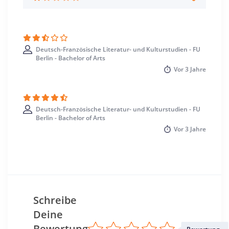
Studienbeginn
Wintersemester
Standort
Berlin >> Berlin
Deutsch-Französische Literatur- und Kulturstudien - FU
Berlin - Bachelor of Arts
Vor
3 Jahre
Deutsch-Französische Literatur- und Kulturstudien - FU
Berlin - Bachelor of Arts
Vor
3 Jahre
Schreibe
Deine
Bewertung