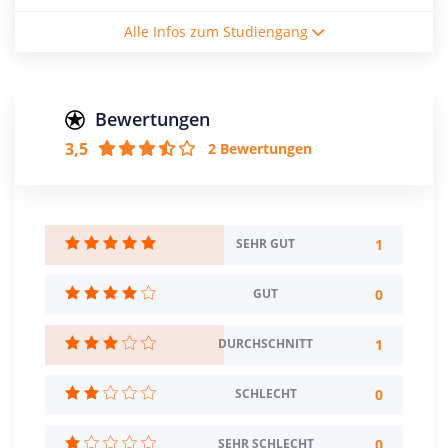
Studienform
Alle Infos zum Studiengang
Vollzeitstudium
Abschluss
Bachelor of Arts
Bewertungen
3,5
2 Bewertungen
Zulassungsbeschränkung
NC: 1,4
Creditpoints
180
1
SEHR GUT
Regelstudienzeit
0
GUT
6 Semester
1
DURCHSCHNITT
Sprache
Deutsch
Englisch
0
SCHLECHT
Französisch
0
SEHR SCHLECHT