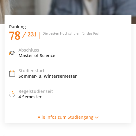
Ranking
78
/ 231
Die besten Hochschulen für das Fach
Abschluss
Master of Science
Studienstart
Sommer- u. Wintersemester
Regelstudienzeit
4 Semester
Studiengebühren / Semester
Alle Infos zum Studiengang
3294€
Studienform