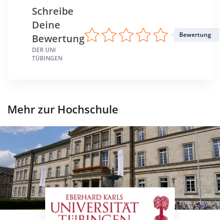
Sommer- u. Wintersemester
Schreibe
Deine
Standort
Bewertung
Tübingen >> Tübingen
Bewertung
DER UNI
TÜBINGEN
Mehr zur Hochschule