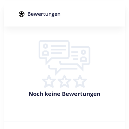
Studienform
Vollzeitstudium
Bewertungen
Abschluss
Master of Arts
Zulassungsbeschränkung
Mindestnote: 2,5
Sprache: Englisch
Creditpoints
120
Regelstudienzeit
4 Semester
Noch keine Bewertungen
Sprache
Englisch
Studienbeginn