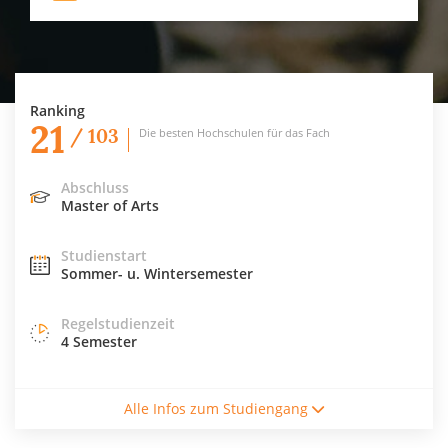
Ranking
21
/ 103
Die besten Hochschulen für das Fach
Abschluss
Master of Arts
Studienstart
Sommer- u. Wintersemester
Regelstudienzeit
4 Semester
Studiengebühren / Semester
Alle Infos zum Studiengang
157€