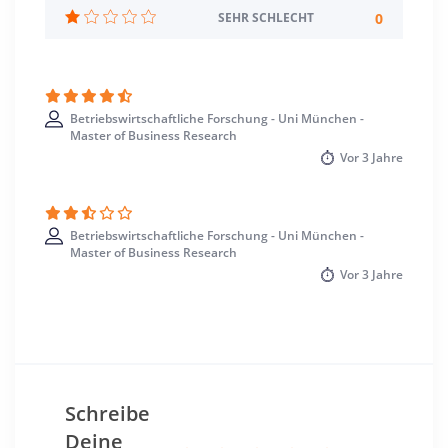
0
SEHR SCHLECHT
Studienbeginn
Sommer- u. Wintersemester
Standort
München >> München
Betriebswirtschaftliche Forschung - Uni München -
Master of Business Research
Vor
3 Jahre
Betriebswirtschaftliche Forschung - Uni München -
Master of Business Research
Vor
3 Jahre
Schreibe
Deine