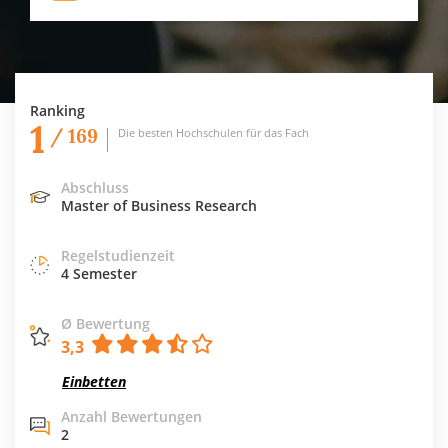
Ranking
1
/ 169
Die besten Hochschulen für das Fach
Abschluss
Master of Business Research
Regelstudienzeit
4 Semester
Ø Bewertung
3,3
Einbetten
Anzahl Bewertungen
2