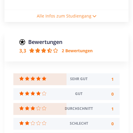
Studienform
Alle Infos zum Studiengang
Vollzeitstudium
Abschluss
Master of Business Research
Bewertungen
3,3
2 Bewertungen
Zulassungsbeschränkung
Eignungsprüfung
Mindestnote: 2,7
Creditpoints
1
SEHR GUT
120
0
GUT
Regelstudienzeit
4 Semester
1
DURCHSCHNITT
Sprache
Deutsch
0
SCHLECHT
Englisch