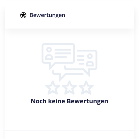
Studienform
Vollzeitstudium
Bewertungen
Abschluss
Bachelor of Science
Creditpoints
180
Regelstudienzeit
6 Semester
Sprache
Deutsch
Noch keine Bewertungen
Studienbeginn
Wintersemester
Standort
Erlangen >> Erlangen