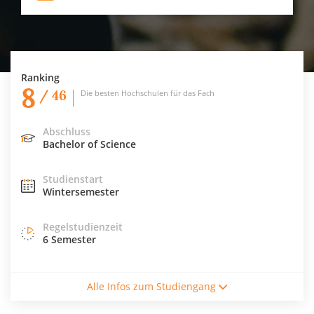
Ranking
8
/ 46
Die besten Hochschulen für das Fach
Abschluss
Bachelor of Science
Studienstart
Wintersemester
Regelstudienzeit
6 Semester
Studiengebühren / Semester
Alle Infos zum Studiengang
116€