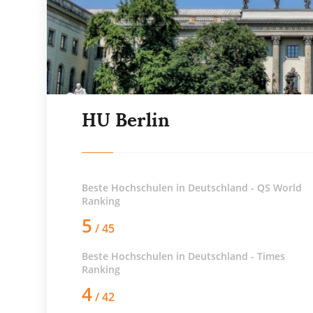
HU Berlin
Beste Hochschulen in Deutschland - QS World
Ranking
5
/ 45
Beste Hochschulen in Deutschland - Times
Ranking
4
/ 42