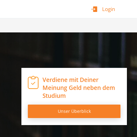
Login
Verdiene mit Deiner
Meinung Geld neben dem
Studium
Unser Überblick