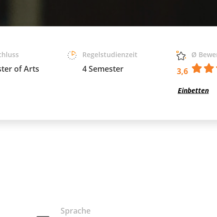
chluss
Regelstudienzeit
Ø Bewe
ter of Arts
4 Semester
3,6
Einbetten
Sprache