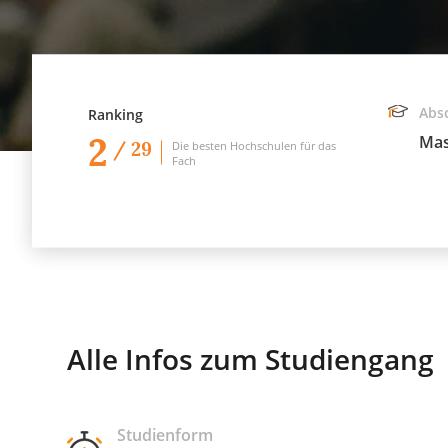
Abs
Ranking
2
Mas
/ 29
Die besten Hochschulen für das
Fach
Alle Infos zum Studiengang
Studienform