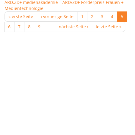
ARD.ZDF medienakademie – ARD/ZDF Förderpreis Frauen +
Medientechnologie
« erste Seite
‹ vorherige Seite
1
2
3
4
5
6
7
8
9
…
nächste Seite ›
letzte Seite »