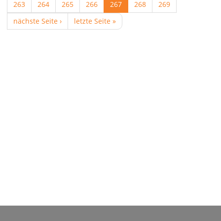
263
264
265
266
267
268
269
nächste Seite ›
letzte Seite »