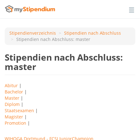
Stipendienverzeichnis
Stipendien nach Аbschluss
Stipendien nach Abschluss: master
Stipendien nach Abschluss:
master
Abitur
|
Bachelor
|
Master
|
Diplom
|
Staatsexamen
|
Magister
|
Promotion
|
WIHOGA Dortmund - FCSI JuniorChampion