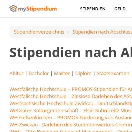
STIPENDIEN
GELD
Stipendienverzeichnis
Stipendien nach Аbschlus
Stipendien nach A
Abitur
|
Bachelor
|
Master
|
Diplom
|
Staatsexamen
Westfälische Hochschule – PROMOS-Stipendien für A
Westfälische Hochschule – Zinslose Darlehen des ASt
Westsächsische Hochschule Zwickau - Deutschlandst
Wetzlarer Kulturgemeinschaft – Elsie-Kühn-Leitz Mus
WH Gelsenkirchen – PROMOS-Förderung von Ausland
WH Zwickau - Darlehen des Studentenwerkes Chemni
WHU - Otto Beisheim School of Management – Deuts