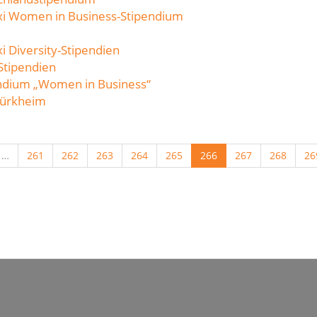
xi Women in Business-Stipendium
 Diversity-Stipendien
Stipendien
ndium „Women in Business“
Türkheim
…
261
262
263
264
265
266
267
268
26