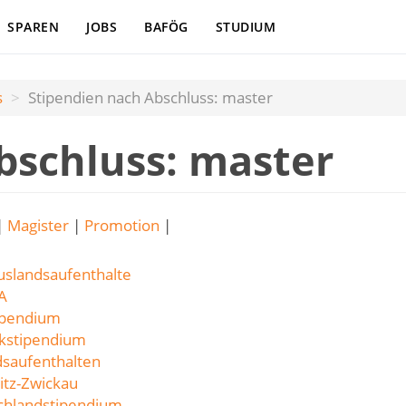
SPAREN
JOBS
BAFÖG
STUDIUM
s
Stipendien nach Abschluss: master
bschluss: master
|
Magister
|
Promotion
|
uslandsaufenthalte
A
ipendium
ikstipendium
saufenthalten
tz-Zwickau
chlandstipendium