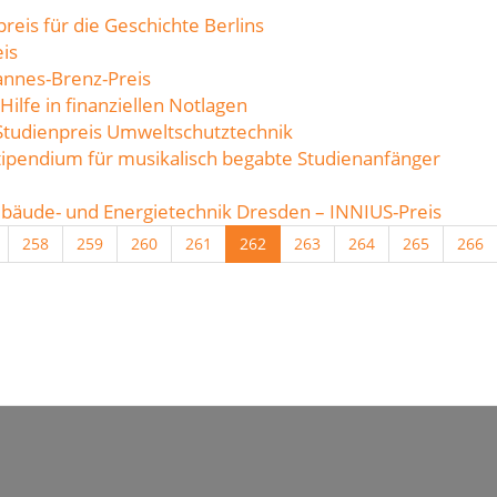
preis für die Geschichte Berlins
is
annes-Brenz-Preis
Hilfe in finanziellen Notlagen
 Studienpreis Umweltschutztechnik
tipendium für musikalisch begabte Studienanfänger
ebäude- und Energietechnik Dresden – INNIUS-Preis
258
259
260
261
262
263
264
265
266