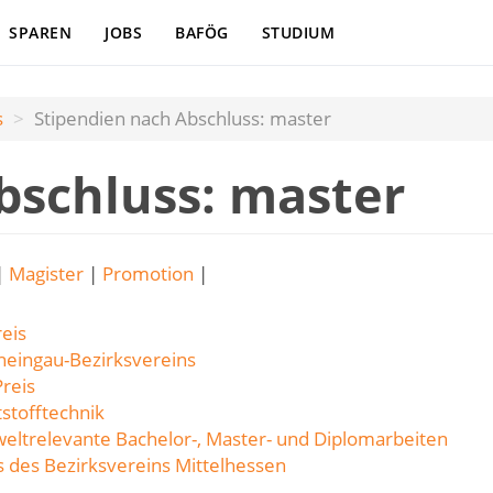
SPAREN
JOBS
BAFÖG
STUDIUM
s
Stipendien nach Abschluss: master
bschluss: master
|
Magister
|
Promotion
|
eis
heingau-Bezirksvereins
reis
stofftechnik
weltrelevante Bachelor-, Master- und Diplomarbeiten
s des Bezirksvereins Mittelhessen