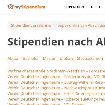
STIPENDIEN
GELD
Stipendienverzeichnis
Stipendien nach Аbschlus
Stipendien nach A
Abitur
|
Bachelor
|
Master
|
Diplom
|
Staatsexamen
Verbraucherzentrale Nordrhein-Westfalen – Förderpr
Verein Deutscher Ingenieure – Förderpreis des VDI R
Verein Deutscher Ingenieure – Ludwig-Wilhelm-Ries-P
Verein Deutscher Ingenieure – Nachwuchspreis Kunst
Verein Deutscher Ingenieure – Preis für energie-/um
Verein Deutscher Ingenieure – Robert-Paul-Kling-Prei
Verein Deutscher Ingenieure – VDI Elevate