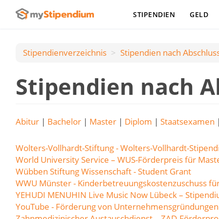
STIPENDIEN
GELD
Stipendienverzeichnis
Stipendien nach Аbschlus
Stipendien nach A
Abitur
|
Bachelor
|
Master
|
Diplom
|
Staatsexamen
Wolters-Vollhardt-Stiftung - Wolters-Vollhardt-Stipen
World University Service – WUS-Förderpreis für Mas
Wübben Stiftung Wissenschaft - Student Grant
WWU Münster - Kinderbetreuungskostenzuschuss für
YEHUDI MENUHIN Live Music Now Lübeck – Stipend
YouTube - Förderung von Unternehmensgründungen
Zahnmedizinischer Austauschdienst – ZAD-Förderp