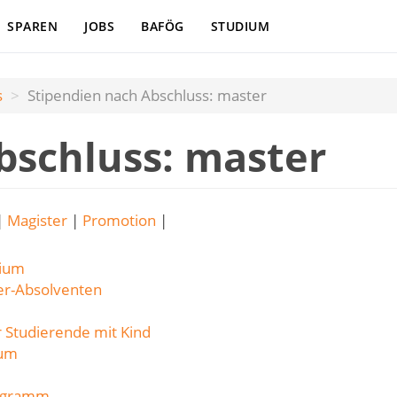
SPAREN
JOBS
BAFÖG
STUDIUM
s
Stipendien nach Abschluss: master
bschluss: master
|
Magister
|
Promotion
|
dium
ter-Absolventen
 Studierende mit Kind
ium
rogramm