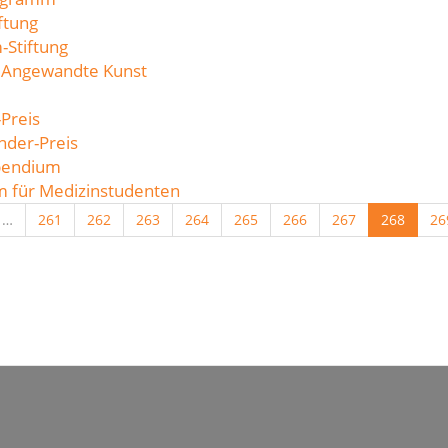
ftung
-Stiftung
is Angewandte Kunst
-Preis
änder-Preis
ipendium
m für Medizinstudenten
…
261
262
263
264
265
266
267
268
26