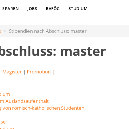
SPAREN
JOBS
BAFÖG
STUDIUM
s
Stipendien nach Abschluss: master
bschluss: master
|
Magister
|
Promotion
|
ndium
um Auslandsaufenthalt
g von römisch-katholischen Studenten
ise
pendium