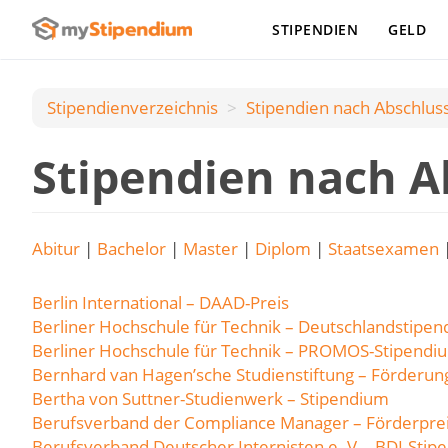
STIPENDIEN
GELD
Stipendienverzeichnis
Stipendien nach Аbschlus
Stipendien nach A
Abitur
|
Bachelor
|
Master
|
Diplom
|
Staatsexamen
Berlin International – DAAD-Preis
Berliner Hochschule für Technik – Deutschlandstipe
Berliner Hochschule für Technik – PROMOS-Stipendi
Bernhard van Hagen’sche Studienstiftung – Förderun
Bertha von Suttner-Studienwerk – Stipendium
Berufsverband der Compliance Manager – Förderpre
Berufsverband Deutscher Internisten e. V. - BDI-Sti