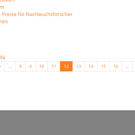
um
– Preise für Nachwuchsforscher
reis
lfe
e
…
8
9
10
11
12
13
14
15
16
…