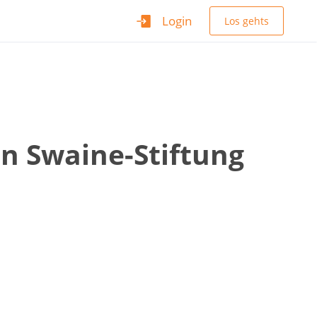
Login
Los gehts
on Swaine-Stiftung