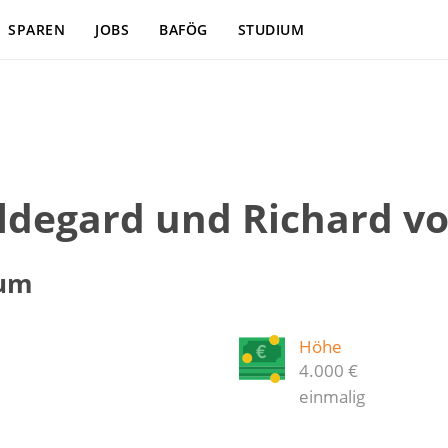
SPAREN
JOBS
BAFÖG
STUDIUM
ildegard und Richard v
ium
Höhe
4.000 €
einmalig