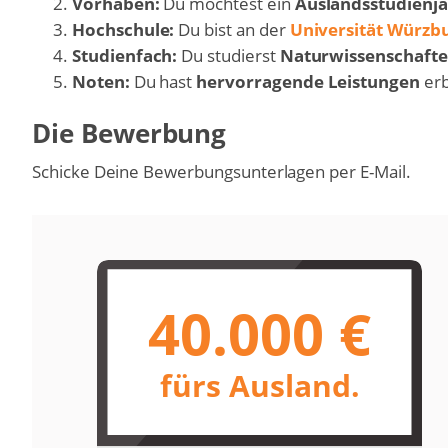
Vorhaben:
Du möchtest ein
Auslandsstudienja
Hochschule:
Du bist an der
Universität Würzb
Studienfach:
Du studierst
Naturwissenschaft
Noten:
Du hast
hervorragende Leistungen
erb
Die Bewerbung
Schicke Deine Bewerbungsunterlagen per E-Mail.
40.000 €
fürs Ausland.