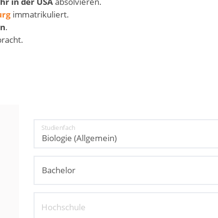
hr in der USA
absolvieren.
urg
immatrikuliert.
en
.
racht.
Studienfach
Hochschule