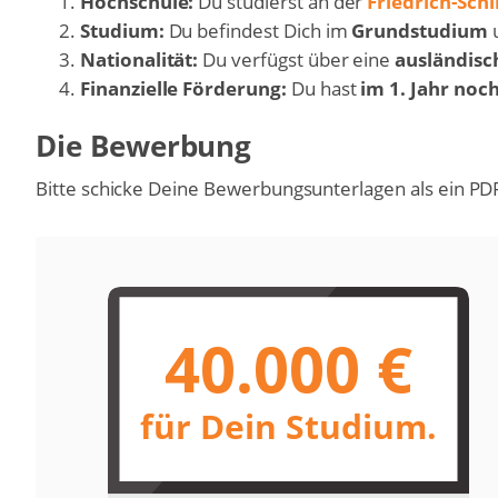
Hochschule:
Du studierst an der
Friedrich-Schi
Studium:
Du befindest Dich im
Grundstudium
u
Nationalität:
Du verfügst über eine
ausländisc
Finanzielle Förderung:
Du hast
im 1. Jahr noc
Die Bewerbung
Bitte schicke Deine Bewerbungsunterlagen als ein P
40.000 €
für Dein Studium.