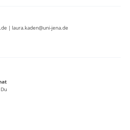
.de | laura.kaden@uni-jena.de
nat
 Du