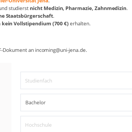
ller-Universität Jena
.
nd studierst
nicht Medizin, Pharmazie, Zahnmedizin
.
he Staatsbürgerschaft
.
h kein Vollstipendium (700 €)
erhalten.
DF-Dokument an incoming@uni-jena.de.
Studienfach
Hochschule