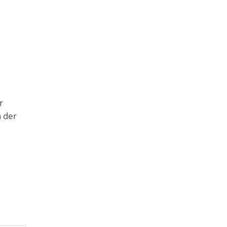
r
n der