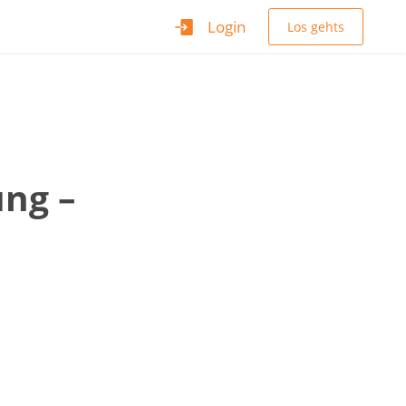
Login
Los gehts
ung –