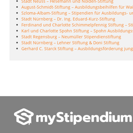
Stadt Neuss – Hesemann und Nolden-Stiftung
August-Schmidt-Stiftung – Ausbildungsbeihilfen für Wa
Szloma-Albam-Stiftung – Stipendien für Ausbildungs- 
Stadt Nürnberg – Dr. Ing. Eduard-Kurz-Stiftung
Ferdinand und Charlotte Schimmelpfennig Stiftung – St
Karl und Charlotte Spohn Stiftung – Spohn Ausbildung
Stadt Regensburg – Neumüller Stipendienstiftung
Stadt Nürnberg – Lehner Stiftung & Doni Stiftung
Gerhard C. Starck Stiftung – Ausbildungsförderung jun