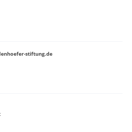
denhoefer-stiftung.de
t