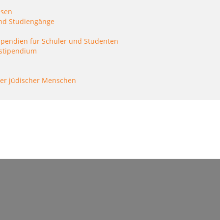
isen
und Studiengänge
ipendien für Schüler und Studenten
sstipendium
ger jüdischer Menschen