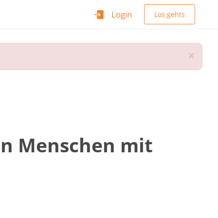
Login
Los gehts
×
von Menschen mit