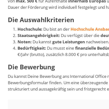
von
max. 500 €
für Aufenthalte
innerhalb Europas
u
Dauer der Förderung wird individuell festgelegt und 
Die Auswahlkriterien
Hochschule:
Du bist an der
Hochschule Ansba
Staatsangehörigkeit:
Du verfügst über die
deut
Noten:
Du kannst
gute Leistungen
nachweisen
Bedürftigkeit:
Du musst eine
finanzielle Bedür
€/Jahr (brutto), zusätzlich 8.000 € pro unterhalt
Die Bewerbung
Du kannst Deine Bewerbung ans International Office r
Bewerbungsformular finden. Um eine überzeugende B
strukturiert und aussagekräftig sein und fristgerecht