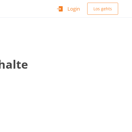
Login
Los gehts
halte