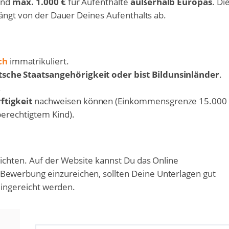
nd
max. 1.000 €
für Aufenthalte
außerhalb Europas
. Di
hängt von der Dauer Deines Aufenthalts ab.
ch
immatrikuliert.
sche Staatsangehörigkeit oder bist Bildunsinländer
.
.
ftigkeit
nachweisen können (Einkommensgrenze 15.000
sberechtigtem Kind).
ichten. Auf der Website kannst Du das Online
ewerbung einzureichen, sollten Deine Unterlagen gut
 eingereicht werden.