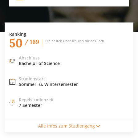
Ranking
50
/ 169
Die besten Hochschulen für das Fach
Abschluss
Bachelor of Science
Studienstart
Sommer- u. Wintersemester
Regelstudienzeit
7 Semester
Studienform
Alle Infos zum Studiengang
Vollzeitstudium