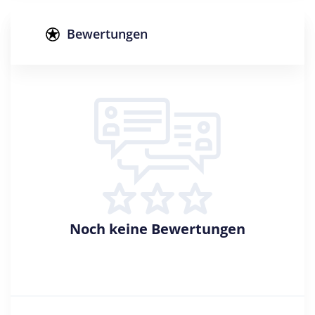
Abschluss
Bachelor of Science
Bewertungen
Zulassungsbeschränkung
Creditpoints
210
Regelstudienzeit
7 Semester
Sprache
Englisch
Noch keine Bewertungen
Studienbeginn
Sommer- u. Wintersemester
Standort
Furtwangen im Schwarzwald >> Schwarzwald-
Baar-Kreis