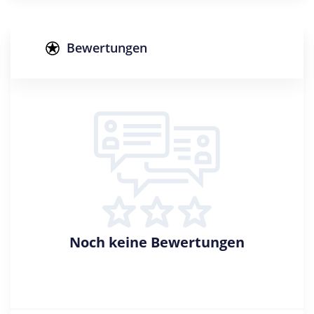
Studienform
Duales Studium
Bewertungen
Abschluss
Bachelor of Science
Zulassungsbeschränkung
Eignungsprüfung
Creditpoints
180
Regelstudienzeit
6 Semester
Noch keine Bewertungen
Sprache
Deutsch
Studienbeginn
Sommer- u. Wintersemester