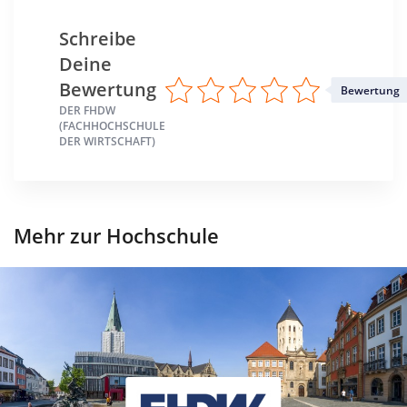
Schreibe
Standort
Deine
Bergisch Gladbach >> Rheinisch-Bergischer Kreis
Bielefeld >> Bielefeld, Stadt
Bewertung
Mettmann >> Mettmann
Bewertung
Paderborn >> Paderborn
DER FHDW
(FACHHOCHSCHULE
DER WIRTSCHAFT)
Mehr zur Hochschule