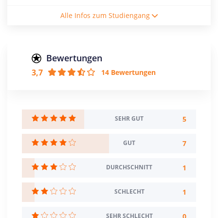
Studienform
Alle Infos zum Studiengang
Vollzeitstudium
Abschluss
Bachelor of Science
Bewertungen
3,7
14 Bewertungen
Creditpoints
210
Regelstudienzeit
7 Semester
5
SEHR GUT
Sprache
7
GUT
Deutsch
Englisch
1
DURCHSCHNITT
Studienbeginn
Wintersemester
1
SCHLECHT
Standort
0
SEHR SCHLECHT