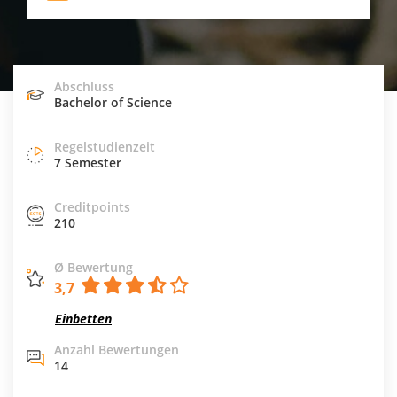
Abschluss
Bachelor of Science
Regelstudienzeit
7 Semester
Creditpoints
210
Ø Bewertung
3,7
Einbetten
Anzahl Bewertungen
14