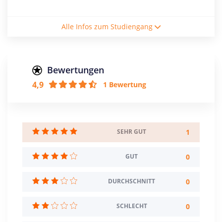
Studiengebühren / Semester
Alle Infos zum Studiengang
172€
Studienform
Vollzeitstudium
Bewertungen
4,9
1 Bewertung
Abschluss
Bachelor of Science
Creditpoints
180
1
SEHR GUT
Regelstudienzeit
0
GUT
6 Semester
0
DURCHSCHNITT
Sprache
Deutsch
Englisch
0
SCHLECHT