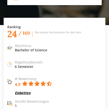
Ranking
24
/ 169
Die besten Hochschulen für das Fach
Abschluss
Bachelor of Science
Regelstudienzeit
6 Semester
Ø Bewertung
4,9
Einbetten
Anzahl Bewertungen
1