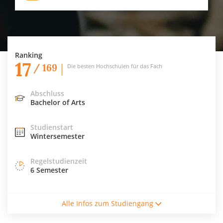
Ranking
17
/ 169
Die besten Hochschulen für das Fach
Abschluss
Bachelor of Arts
Studienstart
Wintersemester
Regelstudienzeit
6 Semester
Studienform
Alle Infos zum Studiengang
Vollzeitstudium