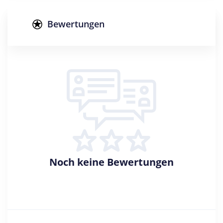
Abschluss
Bachelor of Arts
Bewertungen
Creditpoints
180
Regelstudienzeit
6 Semester
Sprache
Deutsch
Englisch
Studienbeginn
Wintersemester
Noch keine Bewertungen
Standort
Erlangen >> Erlangen