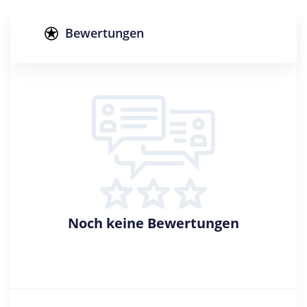
Studienform
Berufsbegleitendes Studium
Bewertungen
Abschluss
Master of Science
Zulassungsbeschränkung
Berufsausbildung
Creditpoints
120
Regelstudienzeit
5 Semester
Noch keine Bewertungen
Sprache
Deutsch
Studienbeginn
Wintersemester