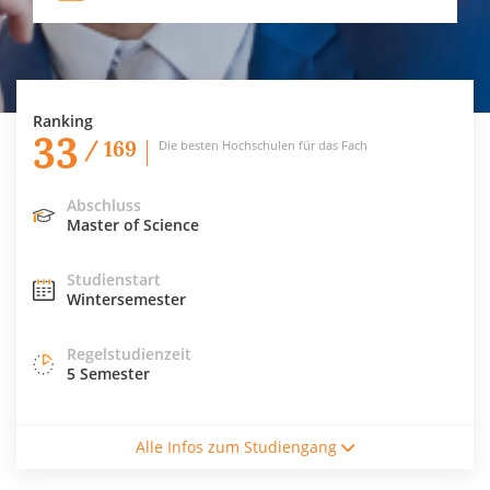
Ranking
33
/ 169
Die besten Hochschulen für das Fach
Abschluss
Master of Science
Studienstart
Wintersemester
Regelstudienzeit
5 Semester
Studiengebühren / Semester
Alle Infos zum Studiengang
2970€