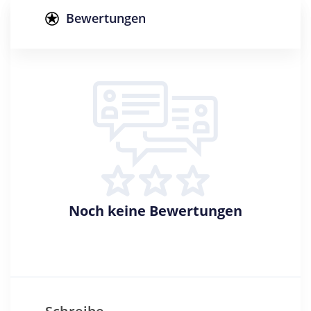
Master of Arts
Bewertungen
Creditpoints
120
Regelstudienzeit
4 Semester
Sprache
Deutsch
Studienbeginn
Wintersemester
Noch keine Bewertungen
Standort
Essen >> Essen, Stadt