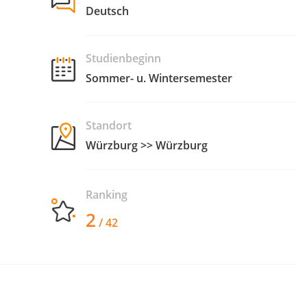
Deutsch
Studienbeginn
Sommer- u. Wintersemester
Standort
Würzburg >> Würzburg
Ranking
2
/ 42