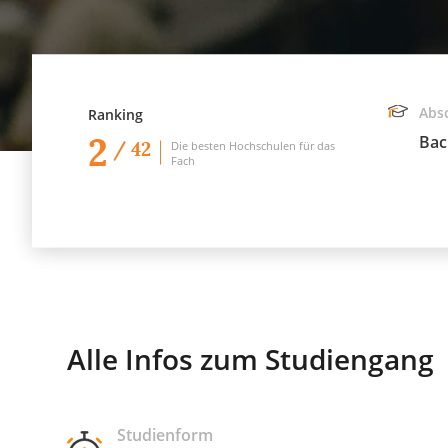
Abs
Ranking
2
Bac
/ 42
Die besten Hochschulen für das
Fach
Alle Infos zum Studiengang
Studienform