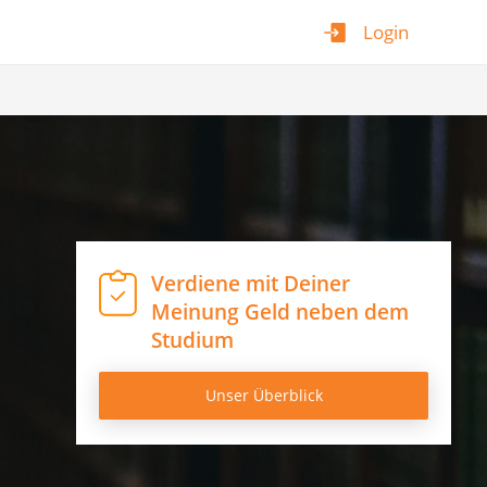
Login
Verdiene mit Deiner
Meinung Geld neben dem
Studium
Unser Überblick