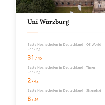
Uni Würzburg
Beste Hochschulen in Deutschland - QS World
Ranking
31
/ 45
Beste Hochschulen in Deutschland - Times
Ranking
2
/ 42
Beste Hochschulen in Deutschland - Shanghai
8
/ 46