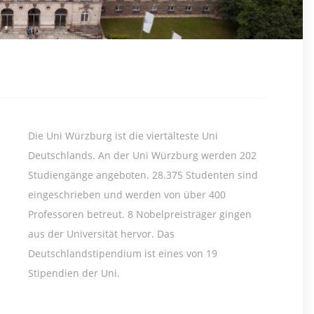
Die Uni Würzburg ist die viertälteste Uni
Deutschlands. An der Uni Würzburg werden 202
Studiengänge angeboten. 28.375 Studenten sind
eingeschrieben und werden von über 400
Professoren betreut. 8 Nobelpreisträger gingen
aus der Universität hervor. Das
Deutschlandstipendium ist eines von 19
Stipendien der Uni.