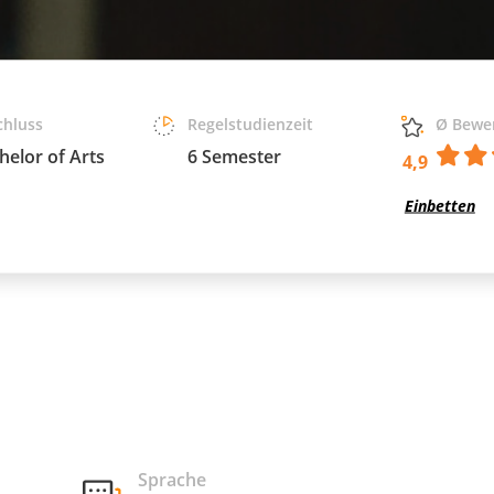
chluss
Regelstudienzeit
Ø Bewe
helor of Arts
6 Semester
4,9
Einbetten
Sprache