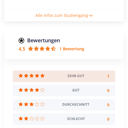
Studienform
Alle Infos zum Studiengang
Vollzeitstudium
Abschluss
Bachelor of Arts
Bewertungen
4,5
1 Bewertung
Creditpoints
180
Regelstudienzeit
6 Semester
1
SEHR GUT
Sprache
0
GUT
Deutsch
0
DURCHSCHNITT
Studienbeginn
Wintersemester
0
SCHLECHT
Standort