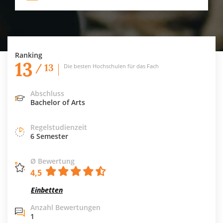
Ranking
13
/ 13
Die besten Hochschulen für das Fach
Abschluss
Bachelor of Arts
Regelstudienzeit
6 Semester
Ø Bewertung
4,5
Einbetten
Anzahl Bewertungen
1