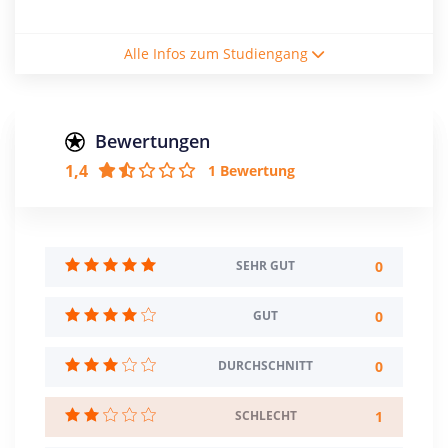
Studienform
Alle Infos zum Studiengang
Vollzeitstudium
Abschluss
Bachelor of Arts
Bewertungen
1,4
1 Bewertung
Creditpoints
60
Regelstudienzeit
2 Semester
0
SEHR GUT
Sprache
0
GUT
Deutsch
Englisch
0
DURCHSCHNITT
Studienbeginn
Wintersemester
1
SCHLECHT