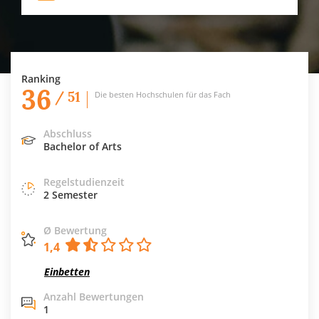
Ranking
36
/ 51
Die besten Hochschulen für das Fach
Abschluss
Bachelor of Arts
Regelstudienzeit
2 Semester
Ø Bewertung
1,4
Einbetten
Anzahl Bewertungen
1