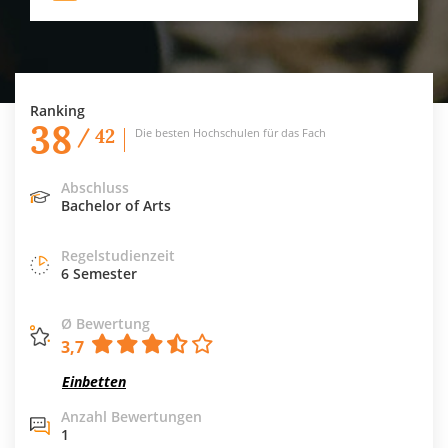
Ranking
38
/ 42
Die besten Hochschulen für das Fach
Abschluss
Bachelor of Arts
Regelstudienzeit
6 Semester
Ø Bewertung
3,7
Einbetten
Anzahl Bewertungen
1