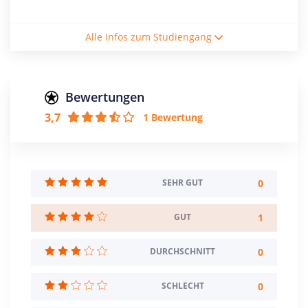
Studienform
Alle Infos zum Studiengang
Vollzeitstudium
Abschluss
Bachelor of Arts
Bewertungen
3,7
1 Bewertung
Creditpoints
180
Regelstudienzeit
6 Semester
0
SEHR GUT
Sprache
1
GUT
Deutsch
Englisch
0
DURCHSCHNITT
Studienbeginn
Wintersemester
0
SCHLECHT