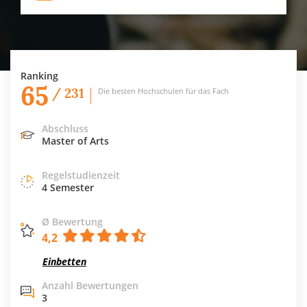
Ranking
65
/ 231
Die besten Hochschulen für das Fach
Abschluss
Master of Arts
Regelstudienzeit
4 Semester
Ø Bewertung
4,2
Einbetten
Anzahl Bewertungen
3