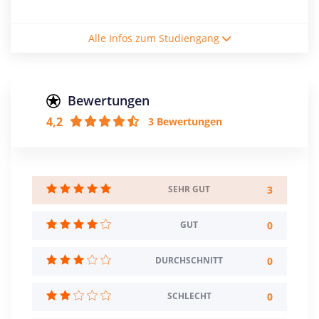
Studienform
Alle Infos zum Studiengang
Vollzeitstudium
Abschluss
Master of Arts
Bewertungen
4,2
3 Bewertungen
Creditpoints
120
Regelstudienzeit
4 Semester
3
SEHR GUT
Sprache
0
GUT
Deutsch
0
DURCHSCHNITT
Studienbeginn
Wintersemester
0
SCHLECHT
Standort