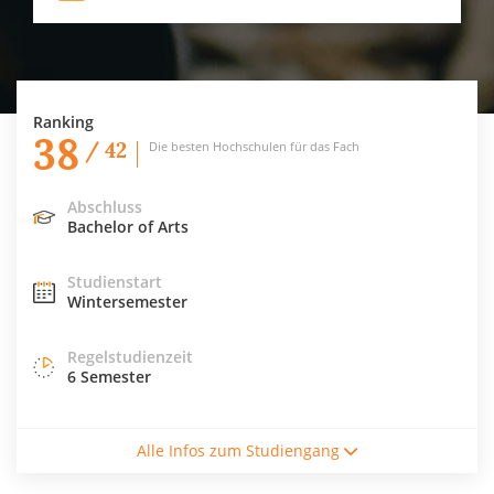
Ranking
38
/ 42
Die besten Hochschulen für das Fach
Abschluss
Bachelor of Arts
Studienstart
Wintersemester
Regelstudienzeit
6 Semester
Studienform
Alle Infos zum Studiengang
Vollzeitstudium