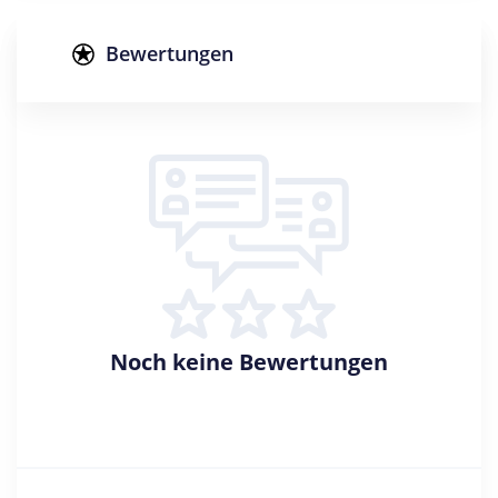
Abschluss
Bachelor of Arts
Bewertungen
Zulassungsbeschränkung
Sprache: Latein
Creditpoints
180
Regelstudienzeit
6 Semester
Sprache
Deutsch
Englisch
Noch keine Bewertungen
Latein
Studienbeginn
Wintersemester