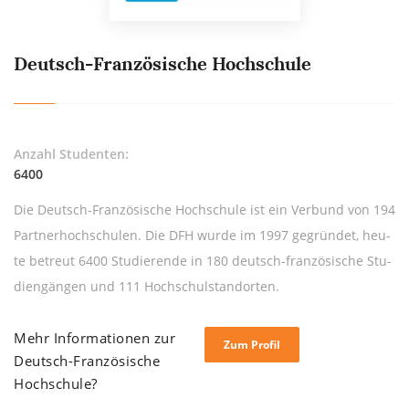
Deutsch-Französische Hochschule
Anzahl Studenten:
6400
Die Deutsch-Fran­zö­si­sche Hoch­schu­le ist ein Ver­bund von 194
Part­ner­hoch­schu­len. Die DFH wur­de im 1997 ge­grün­det, heu­
te be­treut 6400 Stu­die­ren­de in 180 deutsch-fran­zö­si­sche Stu­
di­en­gän­gen und 111 Hoch­schul­stand­or­ten.
Mehr Informationen zur
Zum Profil
Deutsch-Französische
Hochschule?