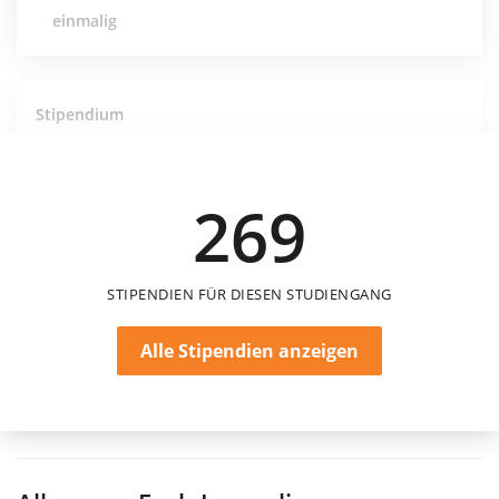
einmalig
Stipendium
Kölner Gymnasial- und Stiftungsfonds – Rüdiger
und Margarete Siebert-Stiftung
Kölner Gymnasial- und Stiftungsfonds
269
STIPENDIEN FÜR DIESEN STUDIENGANG
Alle Stipendien anzeigen