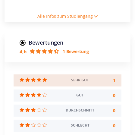
Studienform
Alle Infos zum Studiengang
Vollzeitstudium
Abschluss
Magister
Bewertungen
4,6
1 Bewertung
Creditpoints
90
Regelstudienzeit
3 Semester
1
SEHR GUT
Sprache
0
GUT
Deutsch
Englisch
0
DURCHSCHNITT
Studienbeginn
Sommer- u. Wintersemester
0
SCHLECHT