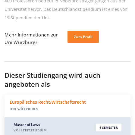
400 Professoren betreut. 8 Nobelpreisträger gingen aus der
Universität hervor. Das Deutschlandstipendium ist eines von
19 Stipendien der Uni.
Mehr Informationen zur
Zum Profil
Uni Würzburg?
Dieser Studiengang wird auch
angeboten als
Europäisches Recht/Wirtschaftsrecht
UNI WÜRZBURG
Master of Laws
4 SEMESTER
VOLLZEITSTUDIUM