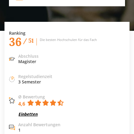
Ranking
36
/ 51
Die besten Hochschulen für das Fach
Abschluss
Magister
Regelstudienzeit
3 Semester
Ø Bewertung
4,6
Einbetten
Anzahl Bewertungen
1