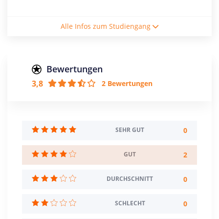
Studienform
Alle Infos zum Studiengang
Vollzeitstudium
Abschluss
Master of Science
Bewertungen
3,8
2 Bewertungen
Zulassungsbeschränkung
Mindestnote: 2,0
Sprache: Englisch
Creditpoints
0
SEHR GUT
120
2
GUT
Regelstudienzeit
4 Semester
0
DURCHSCHNITT
Sprache
Chinesisch
0
SCHLECHT
Deutsch
Englisch