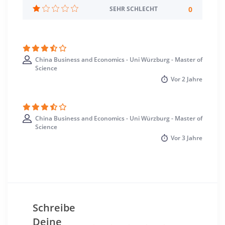
0
SEHR SCHLECHT
Studienbeginn
Wintersemester
Standort
China Business and Economics - Uni Würzburg - Master of
Würzburg >> Würzburg
Science
Vor
2 Jahre
China Business and Economics - Uni Würzburg - Master of
Science
Vor
3 Jahre
Schreibe
Deine