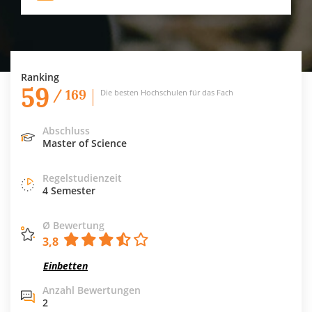
Ranking
59
/ 169
Die besten Hochschulen für das Fach
Abschluss
Master of Science
Regelstudienzeit
4 Semester
Ø Bewertung
3,8
Einbetten
Anzahl Bewertungen
2