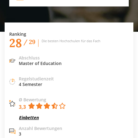
Ranking
28
/ 29
Die besten Hochschulen für das Fach
Abschluss
Master of Education
Regelstudienzeit
4 Semester
Ø Bewertung
3,3
Einbetten
Anzahl Bewertungen
3