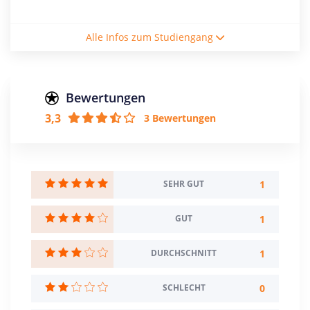
Studienform
Alle Infos zum Studiengang
Vollzeitstudium
Abschluss
Master of Education
Bewertungen
3,3
3 Bewertungen
Creditpoints
120
Regelstudienzeit
4 Semester
1
SEHR GUT
Sprache
1
GUT
Deutsch
Spanisch
1
DURCHSCHNITT
Studienbeginn
Wintersemester
0
SCHLECHT