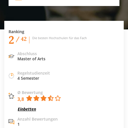
Ranking
2
/ 42
Die besten Hochschulen für das Fach
Abschluss
Master of Arts
Regelstudienzeit
4 Semester
Ø Bewertung
3,8
Einbetten
Anzahl Bewertungen
1