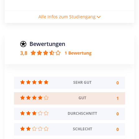
Studienform
Alle Infos zum Studiengang
Vollzeitstudium
Abschluss
Master of Arts
Bewertungen
3,8
1 Bewertung
Creditpoints
120
Regelstudienzeit
4 Semester
0
SEHR GUT
Sprache
1
GUT
Deutsch
Englisch
0
DURCHSCHNITT
Studienbeginn
Sommer- u. Wintersemester
0
SCHLECHT